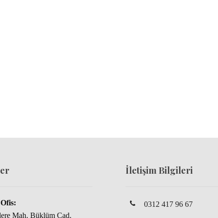
er
İletişim Bilgileri
Ofis:
0312 417 96 67
dere Mah. Büklüm Cad.