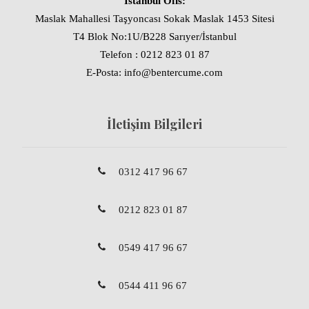
İstanbul Ofis:
Maslak Mahallesi Taşyoncası Sokak Maslak 1453 Sitesi
T4 Blok No:1U/B228 Sarıyer/İstanbul
Telefon : 0212 823 01 87
E-Posta: info@bentercume.com
İletişim Bilgileri
0312 417 96 67
0212 823 01 87
0549 417 96 67
0544 411 96 67