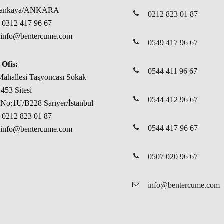
Çankaya/ANKARA
0212 823 01 87
: 0312 417 96 67
: info@bentercume.com
0549 417 96 67
 Ofis:
0544 411 96 67
ahallesi Taşyoncası Sokak
453 Sitesi
0544 412 96 67
No:1U/B228 Sarıyer/İstanbul
: 0212 823 01 87
0544 417 96 67
: info@bentercume.com
0507 020 96 67
info@bentercume.com