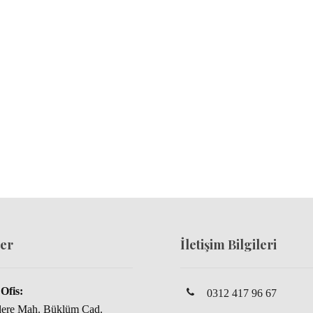
er
İletişim Bilgileri
Ofis:
0312 417 96 67
dere Mah. Büklüm Cad.