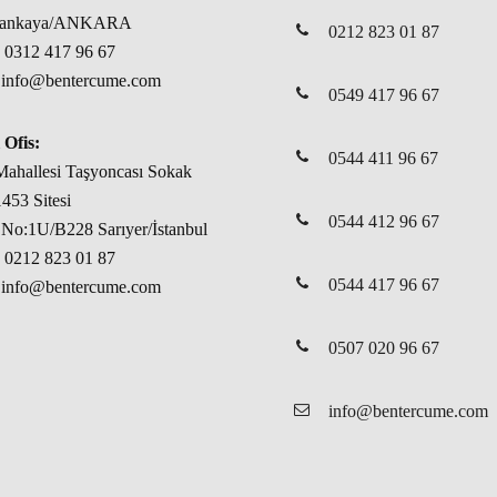
Çankaya/ANKARA
0212 823 01 87
: 0312 417 96 67
: info@bentercume.com
0549 417 96 67
 Ofis:
0544 411 96 67
ahallesi Taşyoncası Sokak
453 Sitesi
0544 412 96 67
No:1U/B228 Sarıyer/İstanbul
: 0212 823 01 87
0544 417 96 67
: info@bentercume.com
0507 020 96 67
info@bentercume.com