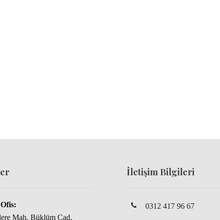
er
İletişim Bilgileri
Ofis:
0312 417 96 67
dere Mah. Büklüm Cad.