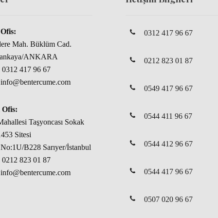
Ofis:
0312 417 96 67
dere Mah. Büklüm Cad.
Çankaya/ANKARA
0212 823 01 87
: 0312 417 96 67
: info@bentercume.com
0549 417 96 67
 Ofis:
0544 411 96 67
ahallesi Taşyoncası Sokak
453 Sitesi
0544 412 96 67
No:1U/B228 Sarıyer/İstanbul
: 0212 823 01 87
0544 417 96 67
: info@bentercume.com
0507 020 96 67