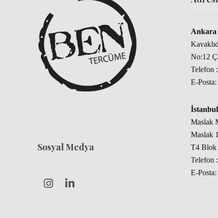
Ankara 
Kavaklı
No:12 
Telefon 
E-Posta
İstanbul
Maslak M
Maslak 1
Sosyal Medya
T4 Blok 
Telefon 
E-Posta