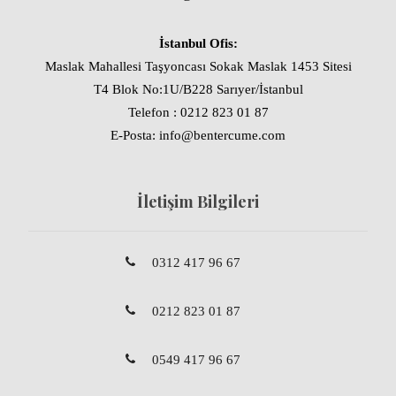
İstanbul Ofis:
Maslak Mahallesi Taşyoncası Sokak Maslak 1453 Sitesi
T4 Blok No:1U/B228 Sarıyer/İstanbul
Telefon : 0212 823 01 87
E-Posta: info@bentercume.com
İletişim Bilgileri
0312 417 96 67
0212 823 01 87
0549 417 96 67