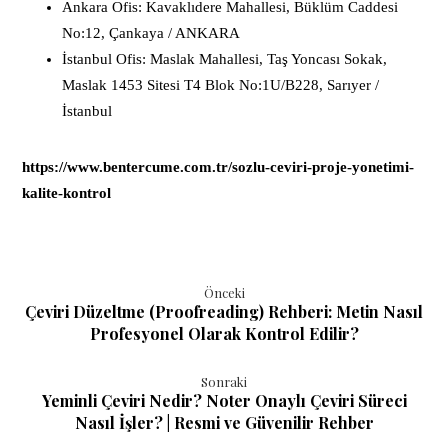
Ankara Ofis: Kavaklıdere Mahallesi, Büklüm Caddesi
No:12, Çankaya / ANKARA
İstanbul Ofis: Maslak Mahallesi, Taş Yoncası Sokak,
Maslak 1453 Sitesi T4 Blok No:1U/B228, Sarıyer /
İstanbul
https://www.bentercume.com.tr/sozlu-ceviri-proje-yonetimi-
kalite-kontrol
Önceki
Çeviri Düzeltme (Proofreading) Rehberi: Metin Nasıl
Profesyonel Olarak Kontrol Edilir?
Sonraki
Yeminli Çeviri Nedir? Noter Onaylı Çeviri Süreci
Nasıl İşler? | Resmi ve Güvenilir Rehber