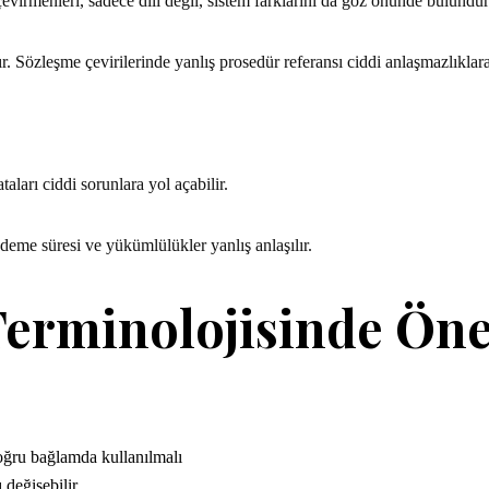
virmenleri, sadece dili değil, sistem farklarını da göz önünde bulundur
Sözleşme çevirilerinde yanlış prosedür referansı ciddi anlaşmazlıklara
ları ciddi sorunlara yol açabilir.
deme süresi ve yükümlülükler yanlış anlaşılır.
erminolojisinde Öne
doğru bağlamda kullanılmalı
 değişebilir