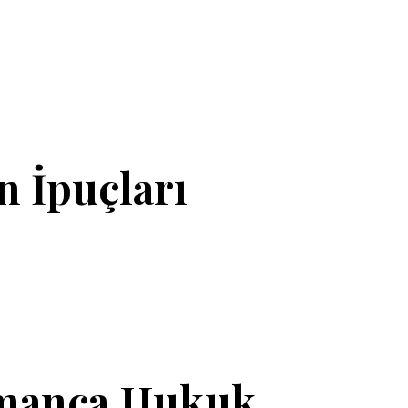
n İpuçları
lmanca Hukuk