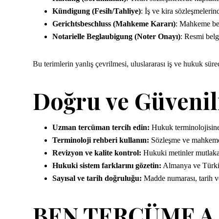
Kündigung (Fesih/Tahliye)
: İş ve kira sözleşmelerin
Gerichtsbeschluss (Mahkeme Kararı)
: Mahkeme bel
Notarielle Beglaubigung (Noter Onayı)
: Resmi belge
Bu terimlerin yanlış çevrilmesi, uluslararası iş ve hukuk süreç
Doğru ve Güvenili
Uzman tercüman tercih edin:
Hukuk terminolojisine
Terminoloji rehberi kullanın:
Sözleşme ve mahkeme b
Revizyon ve kalite kontrol:
Hukuki metinler mutlaka 
Hukuki sistem farklarını gözetin:
Almanya ve Türkiye
Sayısal ve tarih doğruluğu:
Madde numarası, tarih ve 
BEN TERCÜME A.Ş