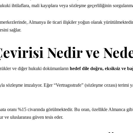
 hukuki ihtilaflara, mali kayıplara veya sözleşme geçerliliğinin sorgulanma
iş merkezlerinde, Almanya ile ticari ilişkiler yoğun olarak yürütülm
sini sağlar.
virisi Nedir ve Ned
tüzükler ve diğer hukuki dokümanların
hedef dile doğru, eksiksiz ve 
la sözleşme imzalıyor. Eğer “Vertragsstrafe” (sözleşme cezası) terimi yan
 hata oranı %15 civarında görülmektedir. Bu oran, özellikle Almanca gi
ur ve uluslararası güven tesis eder.